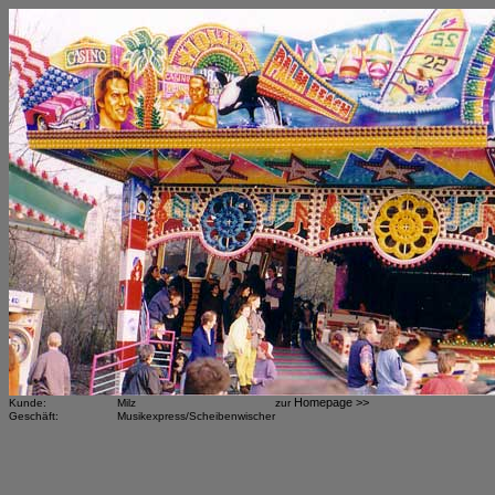
Homepage >>
Kunde:
Milz
zur
Geschäft:
Musikexpress/Scheibenwischer